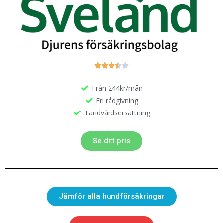





Från 244kr/mån
Fri rådgivning
Tandvårdsersättning
Se ditt pris
Jämför alla hundförsäkringar