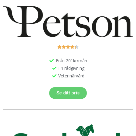





Från 201kr/mån
Fri rådgivning
Veterinärvård
Se ditt pris