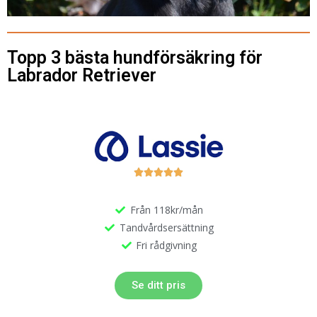
Topp 3 bästa hundförsäkring för
Labrador Retriever





Från 118kr/mån
Tandvårdsersättning
Fri rådgivning
Se ditt pris