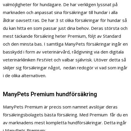
valmöjligheter för hundägare. De har verkligen lyssnat på
marknaden och anpassat sina försäkringar till hundar i alla
åldrar oavsett ras. De har 3 st olika försäkringar för hundar så
du kan hitta en som passar just dina behov. Deras största och
mest täckande försäkring heter Premium, följt av Standard
och den minsta bas. I samtliga ManyPets försäkringar ingår en
basskydd i form av veterinärvård, rådgivning via den digitala
veterinärkliniken FirstVet och valbar självrisk. Utöver detta så
skiljer sig försäkringar något, nedan redogör vi vad som ingår
i de olika alternativen.
ManyPets Premium hundförsäkring
ManyPets Premium är precis som namnet avslöjar deras
försäkringsbolagets bästa försäkring. Med Premium får du en
av marknadens mest kompletta hundförsäkringar. Detta ingår
i ManyPets Premium: