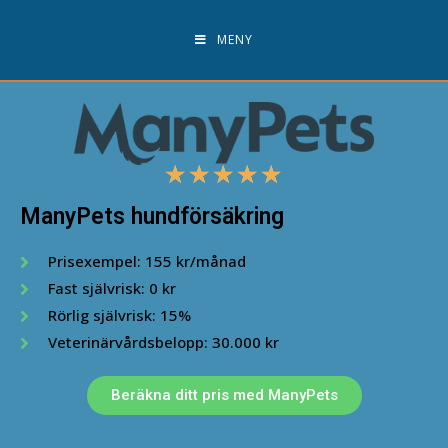
MENY
★
★
★
★
★
ManyPets hundförsäkring
Prisexempel: 155 kr/månad
Fast självrisk: 0 kr
Rörlig självrisk: 15%
Veterinärvårdsbelopp: 30.000 kr
Beräkna ditt pris med ManyPets